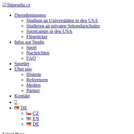
Dienstleistungen
Studium an Universitäten in den USA
Studieren an privaten Sekundarschulen
Sportcamps in den USA
Flügeticket
Infos zur Studie
Sport
Nachrichten
FAQ
Sportler
Über uns
Historie
Referenzen
Medien
Partner
Kontakt

DE
CZ
EN
DE