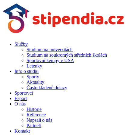
Služby
Studium na univerzitách
Studium na soukromých středních školách
Sportovní kempy v USA
Letenky
Info o studiu
Sporty
Aktuality
Často kladené dotazy
Sportovci
Esport
O nás
Historie
Reference
Napsali o nás
Partneři
Kontakt